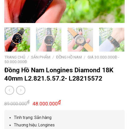
TRANG CHỦ
/
SẢN PHẨM
/
ĐỒNG HỒ NAM
/
GIÁ 30.000.000Đ -
50.000.000Đ
Đồng Hồ Nam Longines Diamond 18K
40mm L2.821.5.57.2- L28215572
Giá
Giá
₫
₫
48.000.000
89.000.000
gốc
hiện
là:
tại
Tình trạng: Sẵn hàng
89.000.000₫.
là:
Thương hiệu: Longines