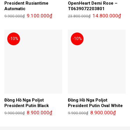
President Rusiantime
OpenHeart Demi Rose –
Automatic
T0639072203801
Giá
Giá
Giá
Giá
9.100.000
₫
14.800.000
₫
9.900.000
₫
23.800.000
₫
gốc
hiện
gốc
hiện
là:
tại
là:
tại
9.900.000₫.
là:
23.800.000₫.
là:
9.100.000₫.
14.8
-10%
-10%
Đồng Hồ Nga Poljot
Đồng Hồ Nga Poljot
President Putin Black
President Putin Oval White
Giá
Giá
Giá
Giá
8.900.000
₫
8.900.000
₫
9.900.000
₫
9.900.000
₫
gốc
hiện
gốc
hiện
là:
tại
là:
tại
9.900.000₫.
là:
9.900.000₫.
là:
8.900.000₫.
8.900.0