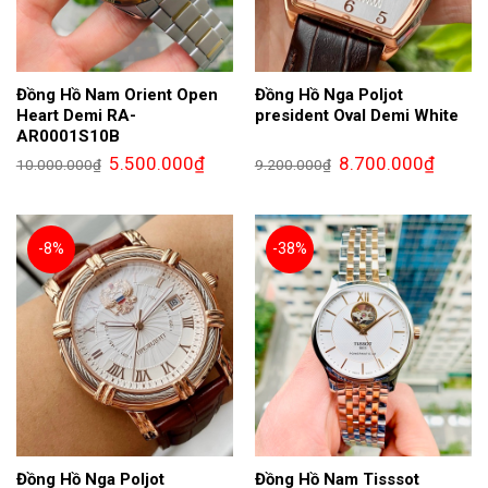
Đồng Hồ Nam Orient Open
Đồng Hồ Nga Poljot
Heart Demi RA-
president Oval Demi White
AR0001S10B
Giá
Giá
Giá
Giá
5.500.000
₫
8.700.000
₫
10.000.000
₫
9.200.000
₫
gốc
hiện
gốc
hiện
là:
tại
là:
tại
10.000.000₫.
là:
9.200.000₫.
là:
5.500.000₫.
8.700.0
-8%
-38%
Đồng Hồ Nga Poljot
Đồng Hồ Nam Tisssot