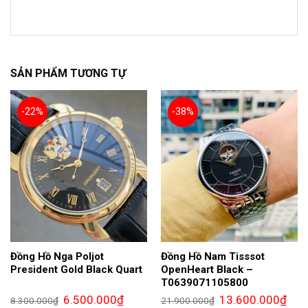
SẢN PHẨM TƯƠNG TỰ
-22%
-38%
Đồng Hồ Nga Poljot
Đồng Hồ Nam Tisssot
President Gold Black Quart
OpenHeart Black –
T0639071105800
Giá
Giá
Giá
Giá
6.500.000
₫
13.600.000
₫
8.300.000
₫
21.900.000
₫
gốc
hiện
gốc
hiện