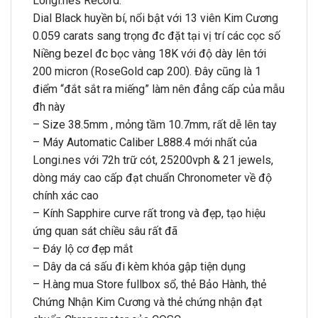
Longi.nes Record.
Dial Black huyền bí, nổi bật với 13 viên Kim Cương
0.059 carats sang trọng đc đặt tại vị trí các cọc số
Niềng bezel đc bọc vàng 18K với độ dày lên tới
200 micron (RoseGold cap 200). Đây cũng là 1
điểm “đắt sắt ra miếng” làm nên đẳng cấp của mẫu
đh này
– Size 38.5mm , mỏng tầm 10.7mm, rất dễ lên tay
– Máy Automatic Caliber L888.4 mới nhất của
Longi.nes với 72h trữ cót, 25200vph & 21 jewels,
dòng máy cao cấp đạt chuẩn Chronometer về độ
chính xác cao
– Kính Sapphire curve rất trong và đẹp, tạo hiệu
ứng quan sát chiều sâu rất đã
– Đáy lộ cơ đẹp mắt
– Dây da cá sấu đi kèm khóa gập tiện dụng
– H.àng mua Store fullbox sổ, thẻ Bảo Hành, thẻ
Chứng Nhận Kim Cương và thẻ chứng nhận đạt