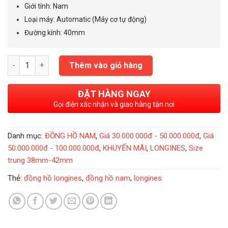
48.000.000₫.
Giới tính
:
Nam
Loại máy: Automatic (Máy cơ tự động)
Đường kính: 40mm
Đồng Hồ Nam Longines Diamond 18K 40mm L2.821.5.57.2- L282
Thêm vào giỏ hàng
ĐẶT HÀNG NGAY
Gọi điện xác nhận và giao hàng tận nơi
Danh mục:
ĐỒNG HỒ NAM
,
Giá 30.000.000đ - 50.000.000đ
,
Giá
50.000.000đ - 100.000.000đ
,
KHUYẾN MÃI
,
LONGINES
,
Size
trung 38mm-42mm
Thẻ:
đồng hồ longines
,
đồng hồ nam
,
longines