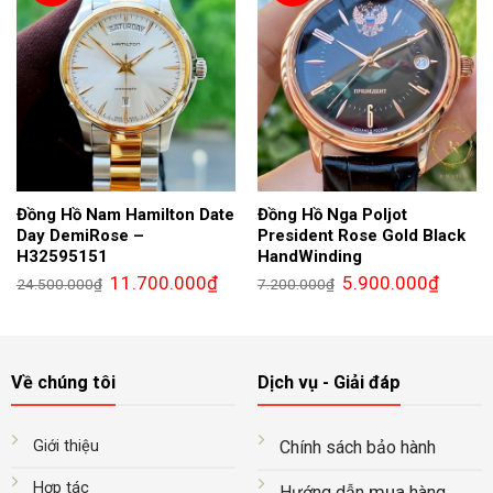
Đồng Hồ Nam Hamilton Date
Đồng Hồ Nga Poljot
Day DemiRose –
President Rose Gold Black
H32595151
HandWinding
Giá
Giá
Giá
Giá
11.700.000
₫
5.900.000
₫
24.500.000
₫
7.200.000
₫
gốc
hiện
gốc
hiện
là:
tại
là:
tại
24.500.000₫.
là:
7.200.000₫.
là:
11.700.000₫.
5.900.0
Về chúng tôi
Dịch vụ - Giải đáp
Giới thiệu
Chính sách bảo hành
Hợp tác
mua
Hướng dẫn
hàng