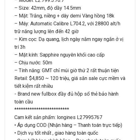
– Model: L2.799.5.76.7
– Size: 42mm, độ dầy 14.5mm
– Mặt: Trắng, niềng + dây demi Vàng hồng 18k
– Máy: Automatic Calibre L704.2, với 28800 alt/h
trữ năng lượng lên đến 42 giờ
– Kim cọc: Dạ quang, lịch ngày nằm ngay ngắn ở vị
trí 3h
– Mặt kính: Sapphire nguyên khối cao cấp
– Chịu nước: 50m
– Tính năng: GMT chỉ múi giờ thứ 2 rất thuận tiện
Retail: $4,850 ~ 120 triệu, giá săn sale cực mềm và
tiết kiệm rất nhiều
​​​​​​​- Brand new fullbox đầy đủ hộp sổ thẻ bảo hành
toàn cầu
*************************
Cam kết sản phẩm: longines L27995767
• Áp dụng COD (Nhận hàng – Thanh toán trực tiếp)
• Dịch vụ tốt nhất , giao hàng toàn quốc