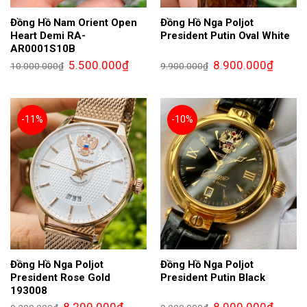
Đồng Hồ Nam Orient Open
Đồng Hồ Nga Poljot
Heart Demi RA-
President Putin Oval White
AR0001S10B
Giá
Giá
Giá
Giá
5.500.000
₫
8.900.000
₫
10.000.000
₫
9.900.000
₫
gốc
hiện
gốc
hiện
là:
tại
là:
tại
10.000.000₫.
là:
9.900.000₫.
là:
5.500.000₫.
8.900.0
-11%
-10%
Đồng Hồ Nga Poljot
Đồng Hồ Nga Poljot
President Rose Gold
President Putin Black
193008
Giá
Giá
Giá
Giá
8.200.000
₫
8.900.000
₫