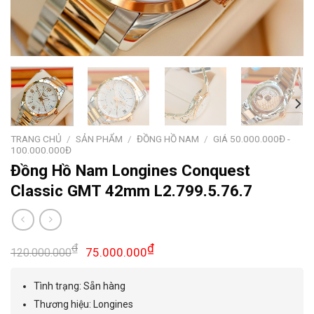
TRANG CHỦ
/
SẢN PHẨM
/
ĐỒNG HỒ NAM
/
GIÁ 50.000.000Đ -
100.000.000Đ
Đồng Hồ Nam Longines Conquest
Classic GMT 42mm L2.799.5.76.7
Giá
Giá
₫
₫
75.000.000
120.000.000
gốc
hiện
là:
tại
Tình trạng: Sẵn hàng
120.000.000₫.
là:
Thương hiệu: Longines