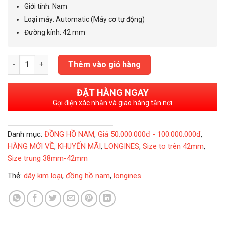
75.000.000₫.
Giới tính
:
Nam
Loại máy: Automatic (Máy cơ tự động)
Đường kính: 42 mm
Đồng Hồ Nam Longines Conquest Classic GMT 42mm L2.799.5.
Thêm vào giỏ hàng
ĐẶT HÀNG NGAY
Gọi điện xác nhận và giao hàng tận nơi
Danh mục:
ĐỒNG HỒ NAM
,
Giá 50.000.000đ - 100.000.000đ
,
HÀNG MỚI VỀ
,
KHUYẾN MÃI
,
LONGINES
,
Size to trên 42mm
,
Size trung 38mm-42mm
Thẻ:
dây kim loại
,
đồng hồ nam
,
longines