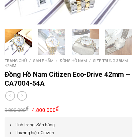
TRANG CHỦ
/
SẢN PHẨM
/
ĐỒNG HỒ NAM
/
SIZE TRUNG 38MM-
42MM
Đồng Hồ Nam Citizen Eco-Drive 42mm –
CA7004-54A
Giá
Giá
₫
₫
4.800.000
9.800.000
gốc
hiện
là:
tại
Tình trạng: Sẵn hàng
9.800.000₫.
là:
Thương hiệu: Citizen