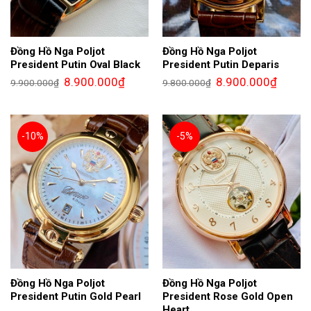
Đồng Hồ Nga Poljot
Đồng Hồ Nga Poljot
President Putin Oval Black
President Putin Deparis
Giá
Giá
Giá
Giá
8.900.000
₫
8.900.000
₫
9.900.000
₫
9.800.000
₫
gốc
hiện
gốc
hiện
là:
tại
là:
tại
9.900.000₫.
là:
9.800.000₫.
là:
8.900.000₫.
8.900.0
-10%
-5%
Đồng Hồ Nga Poljot
Đồng Hồ Nga Poljot
President Putin Gold Pearl
President Rose Gold Open
Heart