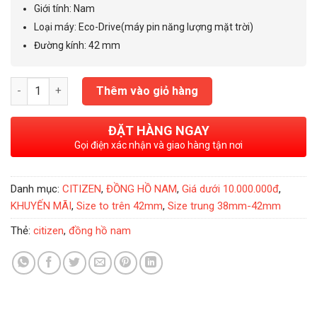
4.800.000₫.
Giới tính
:
Nam
Loại máy
: Eco-Drive
(máy pin năng lượng mặt trời)
Đường kính
:
42 mm
Đồng Hồ Nam Citizen Eco-Drive 42mm - CA7004-54A số lượng
Thêm vào giỏ hàng
ĐẶT HÀNG NGAY
Gọi điện xác nhận và giao hàng tận nơi
Danh mục:
CITIZEN
,
ĐỒNG HỒ NAM
,
Giá dưới 10.000.000đ
,
KHUYẾN MÃI
,
Size to trên 42mm
,
Size trung 38mm-42mm
Thẻ:
citizen
,
đồng hồ nam