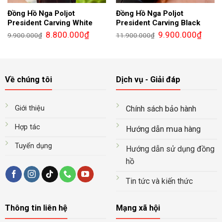
Đồng Hồ Nga Poljot
Đồng Hồ Nga Poljot
President Carving White
President Carving Black
Giá
Giá
Giá
Giá
8.800.000
₫
9.900.000
₫
9.900.000
₫
11.900.000
₫
gốc
hiện
gốc
hiện
là:
tại
là:
tại
9.900.000₫.
là:
11.900.000₫.
là:
8.800.000₫.
9.900.
Về chúng tôi
Dịch vụ - Giải đáp
Giới thiệu
Chính sách bảo hành
Hợp tác
mua
Hướng dẫn
hàng
Tuyển dụng
Hướng dẫn sử dụng đồng
hồ
Tin tức và kiến thức
Thông tin liên hệ
Mạng xã hội