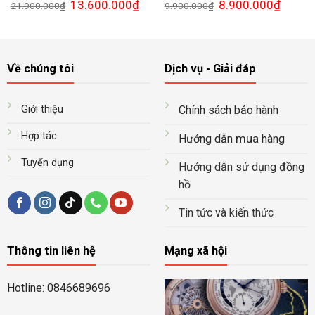
Giá
Giá
Giá
Giá
13.600.000
₫
8.900.000
₫
21.900.000
₫
9.900.000
₫
gốc
hiện
gốc
hiện
là:
tại
là:
tại
21.900.000₫.
là:
9.900.000₫.
là:
13.600.000₫.
8.900.0
Về chúng tôi
Dịch vụ - Giải đáp
Giới thiệu
Chính sách bảo hành
Hợp tác
mua
Hướng dẫn
hàng
Tuyển dụng
Hướng dẫn sử dụng đồng
hồ
Tin tức và kiến thức
Thông tin liên hệ
Mạng xã hội
Hotline: 0846689696