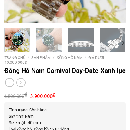
TRANG CHỦ
/
SẢN PHẨM
/
ĐỒNG HỒ NAM
/
GIÁ DƯỚI
10.000.000Đ
Đồng Hồ Nam Carnival Day-Date Xanh lục
Giá
Giá
₫
₫
3.900.000
6.800.000
gốc
hiện
là:
tại
Tình trạng: Còn hàng
6.800.000₫.
là:
Giới tính: Nam
3.900.000₫.
Size mặt: 40 mm
Loại đồng hồ: Đồng hồ cơ tự động