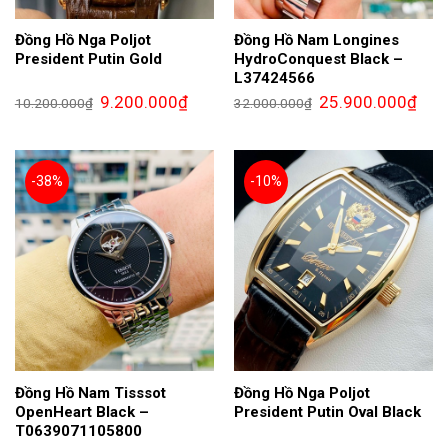
Đồng Hồ Nga Poljot
Đồng Hồ Nam Longines
President Putin Gold
HydroConquest Black –
L37424566
Giá
Giá
Giá
Giá
9.200.000
₫
25.900.000
₫
10.200.000
₫
32.000.000
₫
gốc
hiện
gốc
hiện
là:
tại
là:
tại
10.200.000₫.
là:
32.000.000₫.
là:
9.200.000₫.
25.9
-38%
-10%
Đồng Hồ Nam Tisssot
Đồng Hồ Nga Poljot
OpenHeart Black –
President Putin Oval Black
T0639071105800