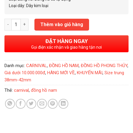
Loại dây: Dây kim loại
Đồng Hồ Nam Carnival Day-Date Xanh lục số lượng
Thêm vào giỏ hàng
ĐẶT HÀNG NGAY
Gọi điện xác nhận và giao hàng tận nơi
Danh mục:
CARNIVAL
,
ĐỒNG HỒ NAM
,
ĐỒNG HỒ PHONG THỦY
,
Giá dưới 10.000.000đ
,
HÀNG MỚI VỀ
,
KHUYẾN MÃI
,
Size trung
38mm-42mm
Thẻ:
carnival
,
đồng hồ nam