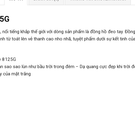
25G
ổi tiếng khắp thế giới với dòng sản phẩm là đồng hồ đeo tay. Đồ
 từ toát lên vẻ thanh cao nho nhã, tuyệt phẩm dưới sự kết tinh của 
se 8125G
ạn sao sao lùn như bầu trời trong đêm – Dạ quang cực đẹp khi trời 
y của mặt trắng