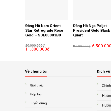
Đồng Hồ Nam Orient
Đồng Hồ Nga Poljot
Star Retrograde Rose
President Gold Black
Gold – SDE00003B0
Quart
Giá
20.000.000
₫
6.500.00
8.300.000
₫
Giá
Giá
gốc
11.300.000
₫
gốc
hiện
là:
là:
tại
8.300.000₫.
20.000.000₫.
là:
11.300.000₫.
Về chúng tôi
Dịch vụ 
Giới thiệu
Chính
Hợp tác
Hướn
Tuyển dụng
Hướn