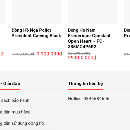
Đồng Hồ Nga Poljot
Đồng Hồ Nam
Đồ
President Carving Black
Frederique Constant
Pr
Open Heart – FC-
335MC4P6B2
Giá
Giá
Giá
0
₫
9.900.000
₫
56.000.000
₫
11.900.000
₫
9.9
hiện
gốc
hiện
Giá
Giá
29.800.000
₫
tại
là:
tại
gốc
hiện
là:
11.900.000₫.
là:
là:
tại
6.500.000₫.
9.900.000₫.
56.000.000₫.
là:
29.800.000₫.
- Giải đáp
Thông tin liên hệ
Hotline: 0846689696
 sách bảo hành
mua
g dẫn
hàng
g dẫn sử dụng đồng hồ