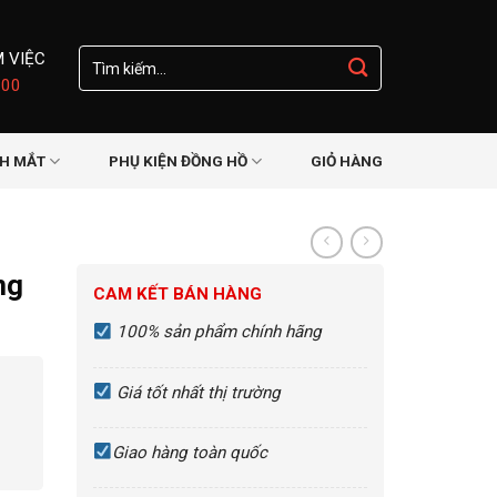
Tìm
M VIỆC
kiếm:
:00
NH MẮT
PHỤ KIỆN ĐỒNG HỒ
GIỎ HÀNG
Đ
ng
CAM KẾT BÁN HÀNG
100% sản phẩm chính hãng
Giá tốt nhất thị trường
Giao hàng toàn quốc