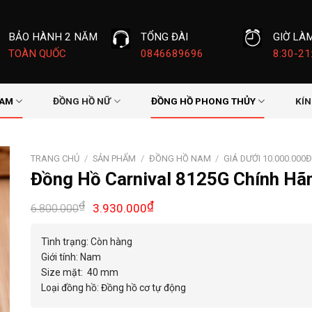
BẢO HÀNH 2 NĂM
TỔNG ĐÀI
GIỜ LÀ
TOÀN QUỐC
0846689696
8:30-21
NAM
ĐỒNG HỒ NỮ
ĐỒNG HỒ PHONG THỦY
KÍ
TRANG CHỦ
/
SẢN PHẨM
/
ĐỒNG HỒ NAM
/
GIÁ DƯỚI 10.000.000
Đồng Hồ Carnival 8125G Chính Hã
Giá
Giá
₫
₫
3.930.000
6.800.000
gốc
hiện
là:
tại
Tình trạng: Còn hàng
6.800.000₫.
là:
Giới tính: Nam
3.930.000₫.
Size mặt: 40 mm
Loại đồng hồ: Đồng hồ cơ tự động