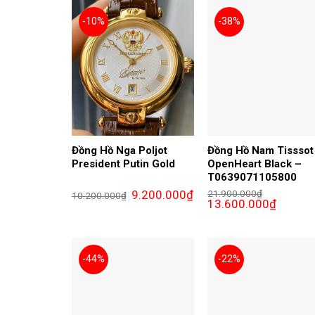
-10%
-38%
Đồng Hồ Nga Poljot
Đồng Hồ Nam Tisssot
President Putin Gold
OpenHeart Black –
T0639071105800
Giá
Giá
9.200.000
₫
21.900.000
₫
10.200.000
₫
gốc
hiện
Giá
Giá
13.600.000
₫
là:
tại
gốc
hiện
10.200.000₫.
là:
là:
tại
9.200.000₫.
21.900.000₫.
là:
13.600.0
-44%
-22%