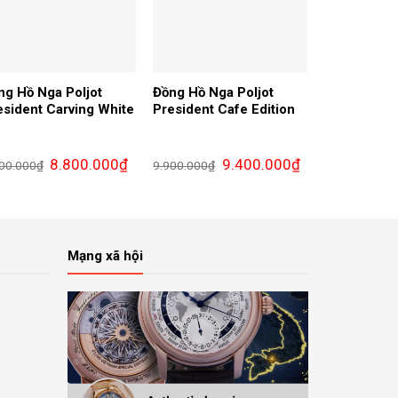
ng Hồ Nga Poljot
Đồng Hồ Nga Poljot
esident Carving White
President Cafe Edition
Giá
Giá
Giá
Giá
8.800.000
₫
9.400.000
₫
00.000
₫
9.900.000
₫
gốc
hiện
gốc
hiện
là:
tại
là:
tại
9.900.000₫.
là:
9.900.000₫.
là:
8.800.000₫.
9.400.000₫.
Mạng xã hội