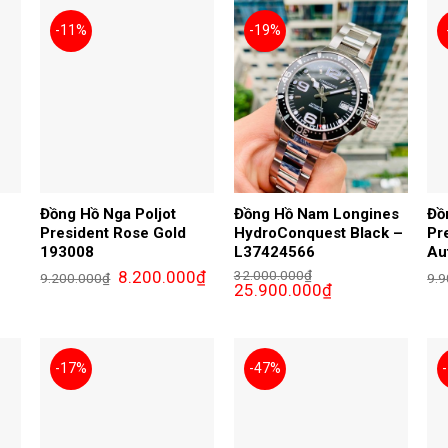
-11%
-19%
Đồng Hồ Nga Poljot
Đồng Hồ Nam Longines
Đồ
President Rose Gold
HydroConquest Black –
Pr
193008
L37424566
Au
Giá
Giá
8.200.000
₫
32.000.000
₫
9.200.000
₫
9.9
gốc
hiện
Giá
Giá
25.900.000
₫
là:
tại
gốc
hiện
9.200.000₫.
là:
là:
tại
8.200.000₫.
32.000.000₫.
là:
00₫.
25.900.000₫.
-17%
-47%