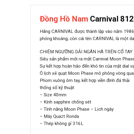
Đồng Hồ Nam
Carnival 81
Hãng CARNIVAL được thành lập vào năm 1986, n
phóng khoáng; còn cái tên CARNIVAL là một danh
CHIÊM NGƯỠNG DẢI NGÂN HÀ TRÊN CỔ TAY
Siêu sản phẩm mới ra mắt Carnival Moon Pha
Sự kết hợp hoàn hảo đến khó tin của mặt dial v
Ô lịch xẻ quạt Moon Phase mô phỏng vòng qua
Phom vuông ôm tay, kết hợp viền đính đá thải
thống số kỹ thuật
– Size 40mm
– Kính sapphire chống sét
– Tính năng Moon Phase – Lịch ngày
– Máy Quazt Ronda
– Thép không gỉ 316L