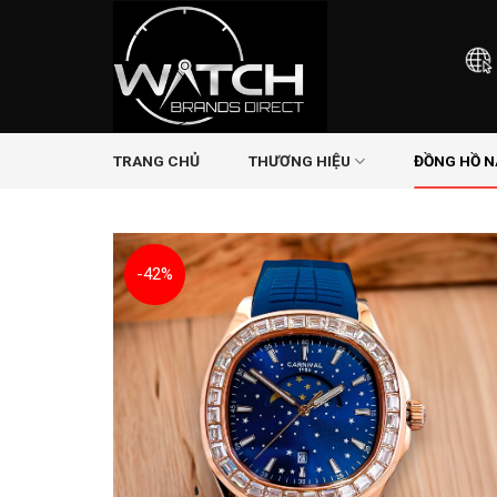
Skip
to
content
TRANG CHỦ
THƯƠNG HIỆU
ĐỒNG HỒ 
-42%