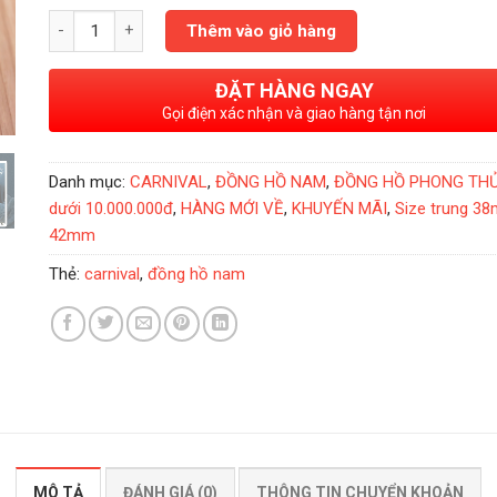
Đồng Hồ Carnival 8125G Chính Hãng số lượng
Thêm vào giỏ hàng
ĐẶT HÀNG NGAY
Gọi điện xác nhận và giao hàng tận nơi
Danh mục:
CARNIVAL
,
ĐỒNG HỒ NAM
,
ĐỒNG HỒ PHONG TH
dưới 10.000.000đ
,
HÀNG MỚI VỀ
,
KHUYẾN MÃI
,
Size trung 3
42mm
Thẻ:
carnival
,
đồng hồ nam
MÔ TẢ
ĐÁNH GIÁ (0)
THÔNG TIN CHUYỂN KHOẢN