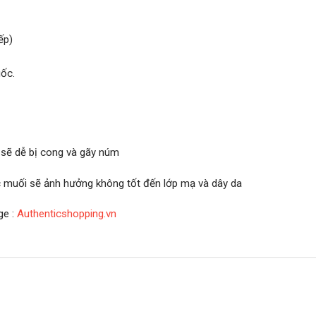
ếp)
ốc.
 sẽ dễ bị cong và gãy núm
ớc muối sẽ ảnh hưởng không tốt đến lớp mạ và dây da
ge :
Authenticshopping.vn