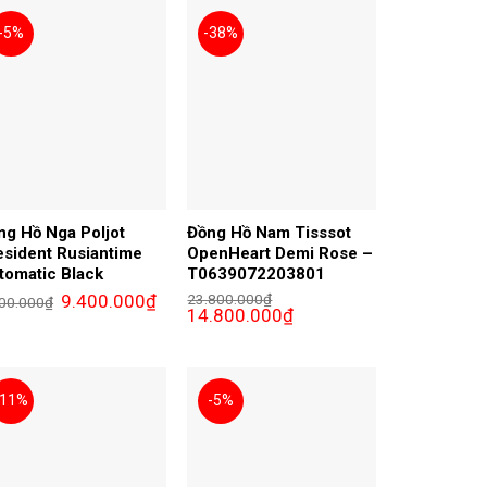
-5%
-38%
ng Hồ Nga Poljot
Đồng Hồ Nam Tisssot
esident Rusiantime
OpenHeart Demi Rose –
tomatic Black
T0639072203801
Giá
Giá
9.400.000
₫
23.800.000
₫
00.000
₫
gốc
hiện
Giá
Giá
14.800.000
₫
là:
tại
gốc
hiện
9.900.000₫.
là:
là:
tại
9.400.000₫.
23.800.000₫.
là:
14.800.000₫.
-11%
-5%