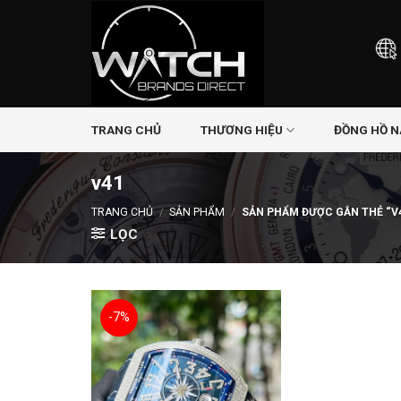
Skip
to
content
TRANG CHỦ
THƯƠNG HIỆU
ĐỒNG HỒ 
v41
TRANG CHỦ
/
SẢN PHẨM
/
SẢN PHẨM ĐƯỢC GẮN THẺ “V
LỌC
-7%