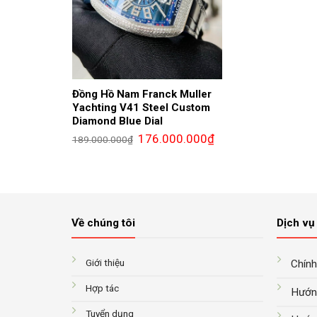
Đồng Hồ Nam Franck Muller
Yachting V41 Steel Custom
Diamond Blue Dial
Giá
Giá
176.000.000
₫
189.000.000
₫
gốc
hiện
là:
tại
189.000.000₫.
là:
176.000.000₫.
Về chúng tôi
Dịch vụ 
Giới thiệu
Chính
Hợp tác
Hướn
Tuyển dụng