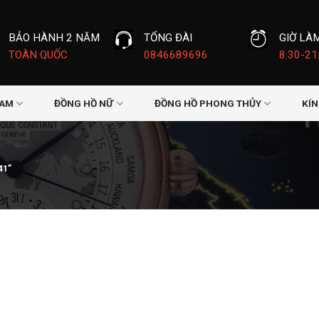
BẢO HÀNH 2 NĂM
TỔNG ĐÀI
GIỜ LÀ
TOÀN QUỐC
0846689696
8:30-21
NAM
ĐỒNG HỒ NỮ
ĐỒNG HỒ PHONG THỦY
KÍ
41”