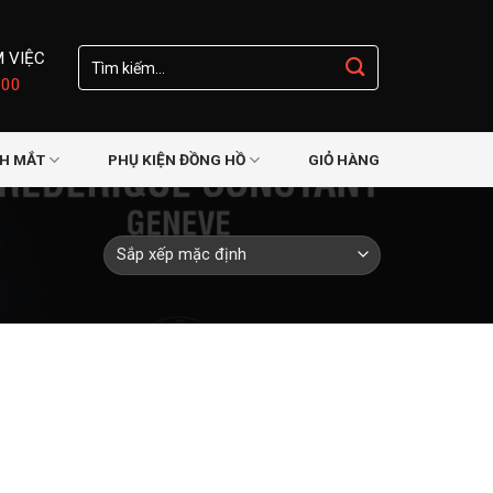
Tìm
M VIỆC
kiếm:
:00
NH MẮT
PHỤ KIỆN ĐỒNG HỒ
GIỎ HÀNG